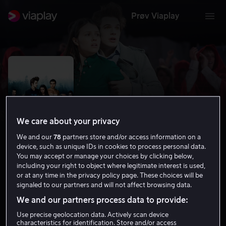
Prøv Viaplay
We care about your privacy
We and our
78
partners store and/or access information on a
device, such as unique IDs in cookies to process personal data.
You may accept or manage your choices by clicking below,
including your right to object where legitimate interest is used,
or at any time in the privacy policy page. These choices will be
Vampires Suck
signaled to our partners and will not affect browsing data.
3.5
Komedie
2010
1 t 18 min
11 år
We and our partners process data to provide:
HD
Use precise geolocation data. Actively scan device
characteristics for identification. Store and/or access