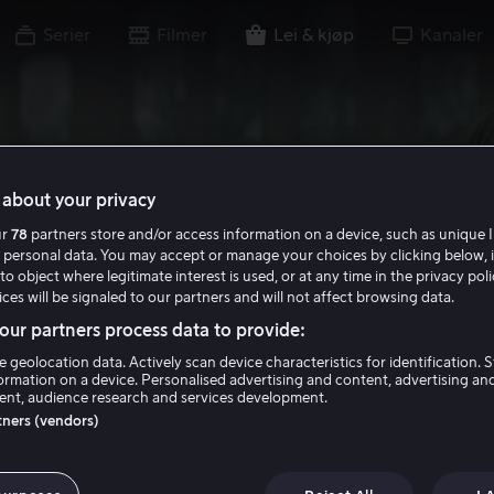
Serier
Filmer
Lei & kjøp
Kanaler
about your privacy
ur
78
partners store and/or access information on a device, such as unique I
 personal data. You may accept or manage your choices by clicking below, 
to object where legitimate interest is used, or at any time in the privacy pol
ces will be signaled to our partners and will not affect browsing data.
ur partners process data to provide:
e geolocation data. Actively scan device characteristics for identification. 
ormation on a device. Personalised advertising and content, advertising an
nt, audience research and services development.
rtners (vendors)