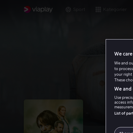
Sport
Kategorier
We care 
We and o
to process
your right 
These choi
We and o
Use precis
access inf
measureme
List of pa