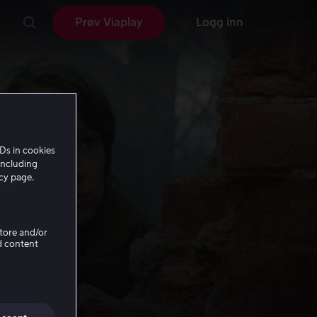
Prøv Viaplay
Logg inn
Ds in cookies
including
icy page.
Store and/or
d content