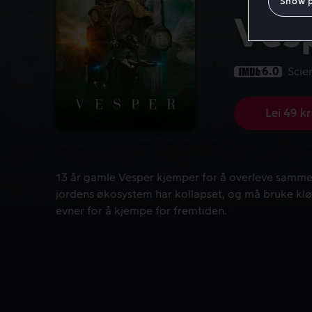
Show 
Ves
6.0
Scie
Lei 49 kr
13 år gamle Vesper kjemper for å overleve sammen
13 år gamle Vesper kjemper for å overleve sammen
jordens økosystem har kollapset, og må bruke klø
evner for å kjempe for fremtiden.