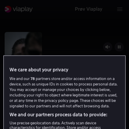
Prøv Viaplay
We care about your privacy
We and our
78
partners store and/or access information on a
device, such as unique IDs in cookies to process personal data.
You may accept or manage your choices by clicking below,
including your right to object where legitimate interest is used,
Vogter
or at any time in the privacy policy page. These choices will be
signaled to our partners and will not affect browsing data.
6.4
Drama
2024
1 t 34 min
15 år
We and our partners process data to provide:
HD
Use precise geolocation data. Actively scan device
characteristics for identification. Store and/or access