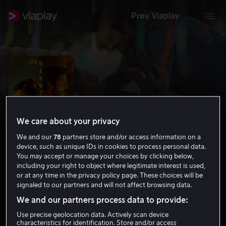
Prøv Viaplay
We care about your privacy
We and our
78
partners store and/or access information on a
device, such as unique IDs in cookies to process personal data.
You may accept or manage your choices by clicking below,
including your right to object where legitimate interest is used,
or at any time in the privacy policy page. These choices will be
Wander Darkly
signaled to our partners and will not affect browsing data.
5.8
Drama
2020
1 t 33 min
12 år
We and our partners process data to provide:
HD
Use precise geolocation data. Actively scan device
characteristics for identification. Store and/or access