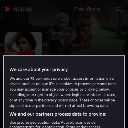
Prøv Viaplay
We care about your privacy
We and our
78
partners store and/or access information on a
device, such as unique IDs in cookies to process personal data.
You may accept or manage your choices by clicking below,
including your right to object where legitimate interest is used,
Whale Rider
or at any time in the privacy policy page. These choices will be
signaled to our partners and will not affect browsing data.
7.5
Drama
Familiefilm
2002
1 t 37 min
6 år
We and our partners process data to provide:
HD
Use precise geolocation data. Actively scan device
characteristics for identification. Store and/or access