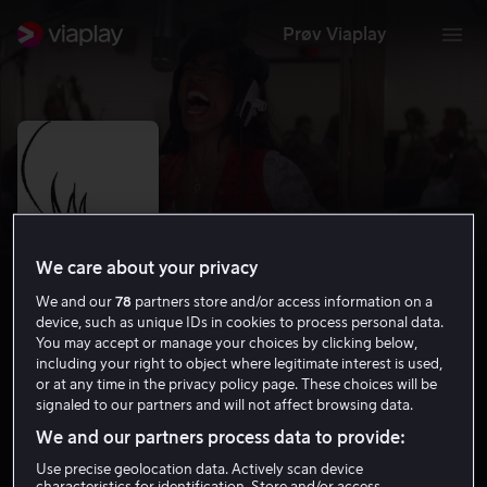
Prøv Viaplay
We care about your privacy
We and our
78
partners store and/or access information on a
device, such as unique IDs in cookies to process personal data.
You may accept or manage your choices by clicking below,
including your right to object where legitimate interest is used,
What's Love Got to Do with It
or at any time in the privacy policy page. These choices will be
signaled to our partners and will not affect browsing data.
7.4
Drama
1993
1 t 52 min
15 år
We and our partners process data to provide:
HD
Use precise geolocation data. Actively scan device
characteristics for identification. Store and/or access