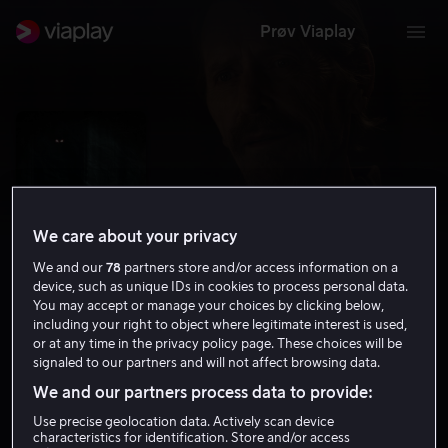
Prøv Viaplay
We care about your privacy
We and our
78
partners store and/or access information on a
device, such as unique IDs in cookies to process personal data.
You may accept or manage your choices by clicking below,
including your right to object where legitimate interest is used,
or at any time in the privacy policy page. These choices will be
Z
signaled to our partners and will not affect browsing data.
5.5
Thriller
Grøsser
2019
1 t 19 min
15 år
We and our partners process data to provide:
HD
Use precise geolocation data. Actively scan device
characteristics for identification. Store and/or access