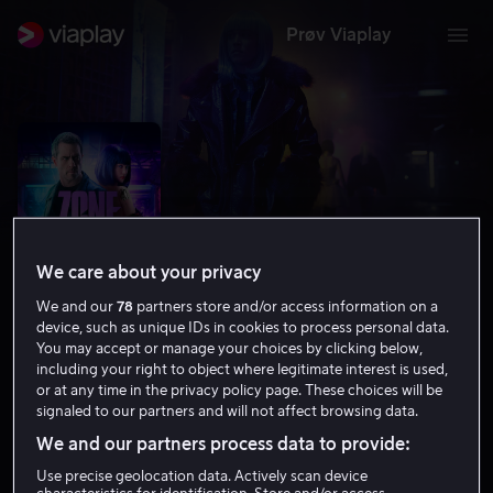
Prøv Viaplay
We care about your privacy
We and our
78
partners store and/or access information on a
device, such as unique IDs in cookies to process personal data.
You may accept or manage your choices by clicking below,
including your right to object where legitimate interest is used,
Zone 414
or at any time in the privacy policy page. These choices will be
signaled to our partners and will not affect browsing data.
5.1
Thriller
Science Fiction
2021
1 t 34 min
We and our partners process data to provide:
15 år
Use precise geolocation data. Actively scan device
HD