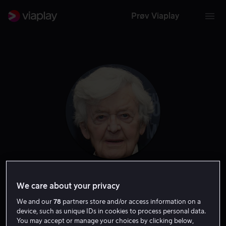
Prøv Viaplay
Hal Holbrook
We care about your privacy
We and our
78
partners store and/or access information on a
Gjest
Skuespiller
Tale
device, such as unique IDs in cookies to process personal data.
You may accept or manage your choices by clicking below,