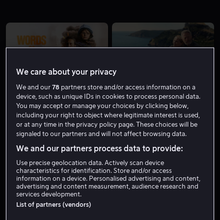
We care about your privacy
Bare hos oss
Fra 49 kr
We and our
78
partners store and/or access information on a
device, such as unique IDs in cookies to process personal data.
You may accept or manage your choices by clicking below,
including your right to object where legitimate interest is used,
or at any time in the privacy policy page. These choices will be
signaled to our partners and will not affect browsing data.
We and our partners process data to provide:
Fra 49 kr
Fra 49 kr
Use precise geolocation data. Actively scan device
characteristics for identification. Store and/or access
information on a device. Personalised advertising and content,
advertising and content measurement, audience research and
services development.
List of partners (vendors)