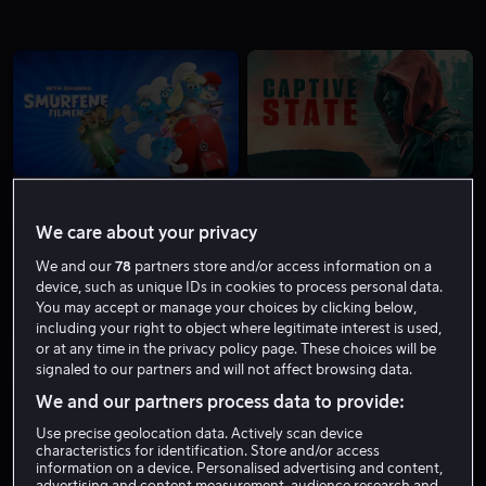
Fra 59 kr
We care about your privacy
We and our
78
partners store and/or access information on a
device, such as unique IDs in cookies to process personal data.
You may accept or manage your choices by clicking below,
including your right to object where legitimate interest is used,
or at any time in the privacy policy page. These choices will be
Salg
Kjøp 129 kr
signaled to our partners and will not affect browsing data.
We and our partners process data to provide:
Use precise geolocation data. Actively scan device
characteristics for identification. Store and/or access
information on a device. Personalised advertising and content,
advertising and content measurement, audience research and