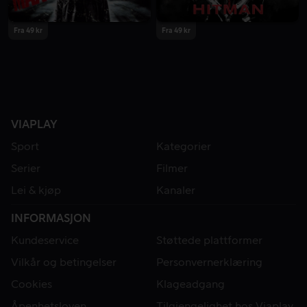
Fra 49 kr
Fra 49 kr
VIAPLAY
Sport
Kategorier
Serier
Filmer
Lei & kjøp
Kanaler
INFORMASJON
Kundeservice
Støttede plattformer
Vilkår og betingelser
Personvernerklæring
Cookies
Klageadgang
Åpenhetsloven
Tilgjengelighet hos Viaplay