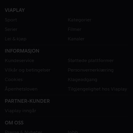
VIAPLAY
Sport
Kategorier
Serier
Filmer
Lei & kjøp
Kanaler
INFORMASJON
Kundeservice
Støttede plattformer
Vilkår og betingelser
Personvernerklæring
Cookies
Klageadgang
Åpenhetsloven
Tilgjengelighet hos Viaplay
PARTNER-KUNDER
Viaplay inngår
OM OSS
Presse & Nyheter
Jobb