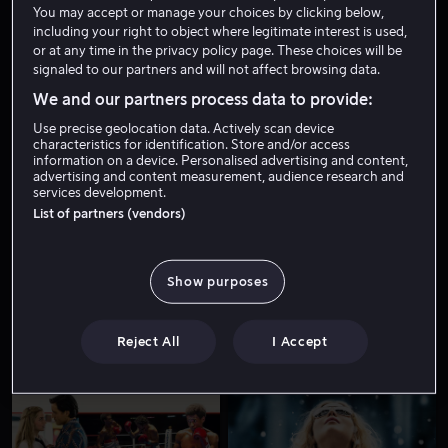
You may accept or manage your choices by clicking below,
Fra 55 kr
Fra 49 kr
including your right to object where legitimate interest is used,
or at any time in the privacy policy page. These choices will be
signaled to our partners and will not affect browsing data.
We and our partners process data to provide:
Use precise geolocation data. Actively scan device
characteristics for identification. Store and/or access
information on a device. Personalised advertising and content,
advertising and content measurement, audience research and
Fra 59 kr
Fra 49 kr
services development.
List of partners (vendors)
Show purposes
Fra 59 kr
Fra 49 kr
Reject All
I Accept