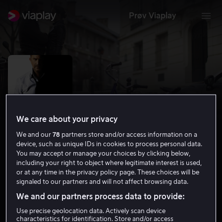
Prøv Viaplay
We care about your privacy
We and our
78
partners store and/or access information on a
device, such as unique IDs in cookies to process personal data.
You may accept or manage your choices by clicking below,
including your right to object where legitimate interest is used,
or at any time in the privacy policy page. These choices will be
3 Days to Kill
signaled to our partners and will not affect browsing data.
6.2
Drama
Thriller
2014
1 t 51 min
15 år
We and our partners process data to provide:
HD
Use precise geolocation data. Actively scan device
characteristics for identification. Store and/or access