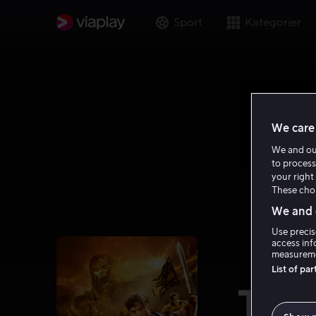
Sport
Kategorier
We care 
We and o
to process
your right 
These choi
We and o
Use precis
access inf
measureme
List of pa
The