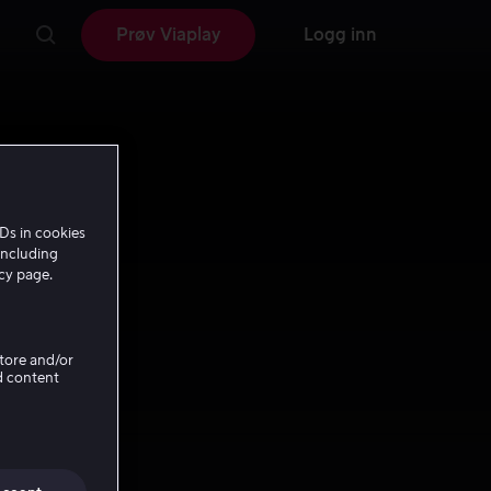
Prøv Viaplay
Logg inn
Ds in cookies
including
icy page.
Store and/or
d content
f