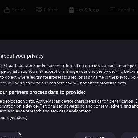
Serier
Filmer
Lei & kjøp
Kanaler
about your privacy
ur
78
partners store and/or access information on a device, such as unique I
 personal data. You may accept or manage your choices by clicking below, 
to object where legitimate interest is used, or at any time in the privacy pol
ces will be signaled to our partners and will not affect browsing data.
ur partners process data to provide:
e geolocation data. Actively scan device characteristics for identification. 
ormation on a device. Personalised advertising and content, advertising an
nt, audience research and services development.
rtners (vendors)
 Mummy: Tomb O