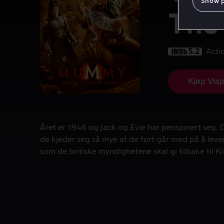
Show 
The
5.2
Acti
Kjøp Viap
Året er 1946 og Jack og Evie har pensjonert seg. D
Året er 1946 og Jack og Evie har pensjonert seg. 
de kjeder seg så mye at de fort går med på å leve
som de britiske myndighetene skal gi tilbake til Ki