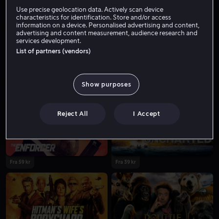
Use precise geolocation data. Actively scan device
Fra 59 kr
Fra 49 kr
characteristics for identification. Store and/or access
information on a device. Personalised advertising and content,
advertising and content measurement, audience research and
services development.
List of partners (vendors)
Show purposes
Fra 49 kr
Fra 59 kr
Reject All
I Accept
Fra 59 kr
Fra 39 kr