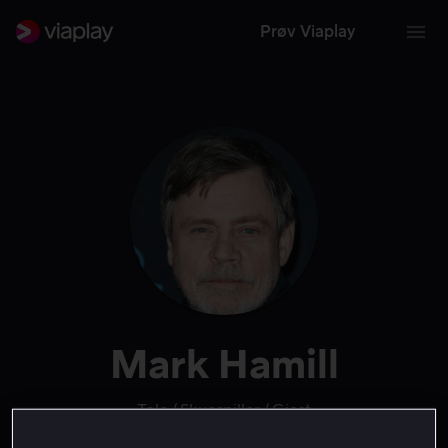
Prøv Viaplay
Mark Hamill
Tale
Skuespiller
Gjest