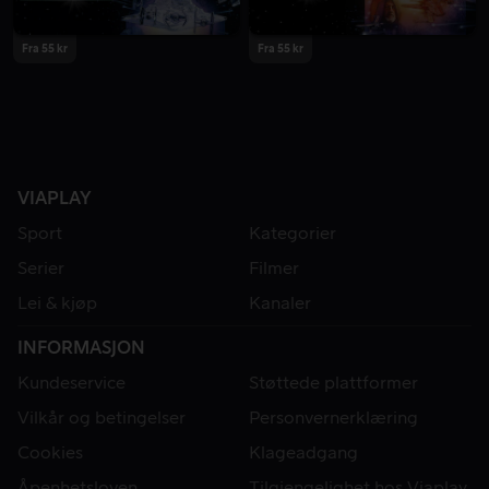
Fra 55 kr
Fra 55 kr
VIAPLAY
Sport
Kategorier
Serier
Filmer
Lei & kjøp
Kanaler
INFORMASJON
Kundeservice
Støttede plattformer
Vilkår og betingelser
Personvernerklæring
Cookies
Klageadgang
Åpenhetsloven
Tilgjengelighet hos Viaplay