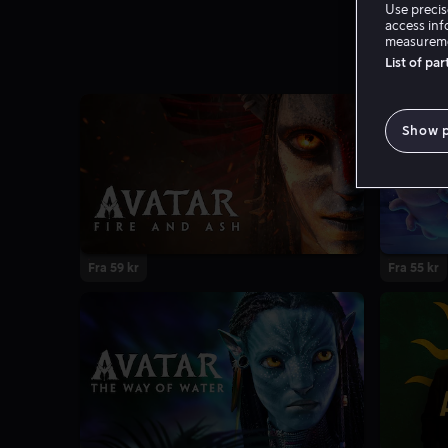
Use precis
access inf
measureme
List of pa
Show 
Fra 59 kr
Fra 55 kr