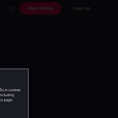
Prøv Viaplay
Logg inn
Ds in cookies
including
icy page.