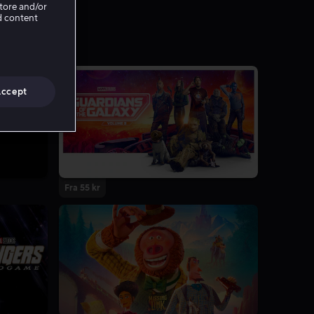
Store and/or
d content
Accept
Fra 55 kr