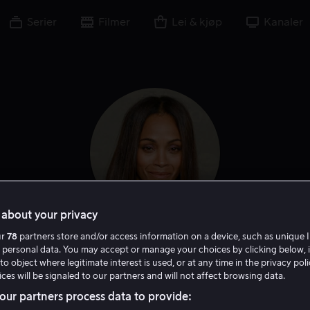
Serier
Filmer
Lei & kjøp
Kanaler
about your privacy
ur
78
partners store and/or access information on a device, such as unique I
Zoe Saldana
 personal data. You may accept or manage your choices by clicking below, 
to object where legitimate interest is used, or at any time in the privacy pol
ces will be signaled to our partners and will not affect browsing data.
Skuespiller
Tale
Ansvarlig produsent
ur partners process data to provide: