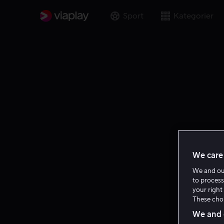
Sport
Kategorier
We care 
We and o
to process
your right 
These choi
We and o